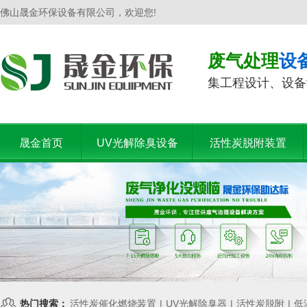
佛山晟金环保设备有限公司，欢迎您!
废气处理
设
集工程设计、设备
晟金首页
UV光解除臭设备
活性炭脱附装置
热门搜索：
活性炭催化燃烧装置
|
UV光解除臭器
|
活性炭脱附
|
低